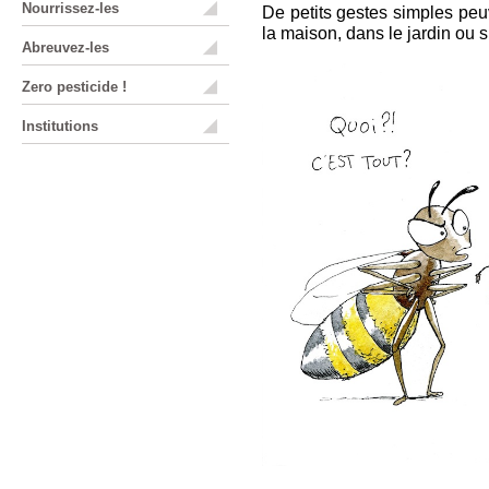
Nourrissez-les
De petits gestes simples peuv
la maison, dans le jardin ou 
Abreuvez-les
Zero pesticide !
Institutions