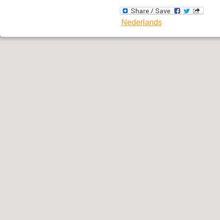
Nederlands