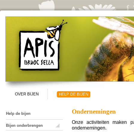
Overslaan en naar de algemene inhoud gaan
OVER BIJEN
Hoofdmenu
HELP DE BIJEN
Ondernemingen
Help de bijen
Onze activiteiten maken 
Bijen onderbrengen
ondernemingen.