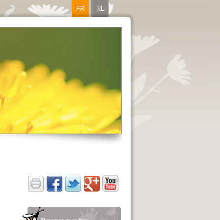
FR
NL