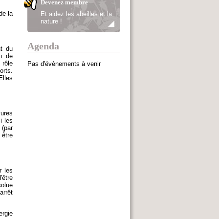
Devenez membre
de la
Et aidez les abeilles et la
nature !
Agenda
t du
in de
 rôle
Pas d'évènements à venir
orts.
Elles
vures
i les
(par
 être
r les
'être
solue
arrêt
ergie