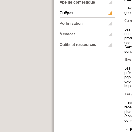
Abeille domestique
Il e
guê
Guêpes
Carn
Pollinisation
Les
nect
Menaces
prot
esse
Outils et ressources
Sans
sont
Des
Les 
prés
pop
exem
impa
Les 
Il e
repa
plus
(son
de m
La p