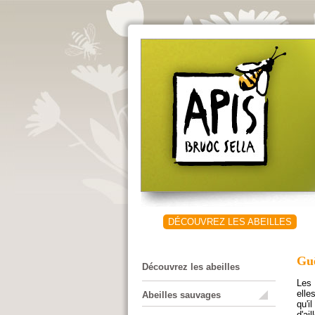
Aller au contenu principal
Menu principal
DÉCOUVREZ LES ABEILLES
Gu
Découvrez les abeilles
Les 
elle
Abeilles sauvages
qu'i
d'ai