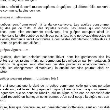
xiste en réalité de nombreuses espèces de guêpes, qui diffèrent bien souvent 
pe commune, la plus connue.
ivores et nettoyeuses
 guêpes sont "omnivores", à tendance carnivore. Les adultes consommen
ar, des jus de fruits, et des liquides sucrés. Les larves, qui ont beso
éines, sont elles entièrement carnivores. Les guêpes occupent ainsi un
ntiel dans la lutte contre de nombreux parasites, et le nettoyage d'insectes m
 elles, l'humanité serait confrontée à des pestes difficilement contrôlables. 
 donc de précieuses alliées !
 guêpes vigneronnes
guêpes, dont les colonies passent l'hiver, sont les gardiennes des le
entes sur les raisins mûrs, qui permettent la vinification par fermentation. S
ulations de guêpes sont affectées par des problèmes environnementaux 
ple, les changements climatiques), la qualité des vins pourrait ainsi en
ctée.
guêpes peuvent piquer... plusieurs fois !
st vrai pourtant que le dard de la guêpe commune, celle qui vient perturbe
s estivaux, est lisse : la guêpe peut piquer plusieurs fois, ce qui lui permet d
 agressive que sa cousine l'abeille, qui ne pique qu'en cas de nécessité ab
 dard recourbé en hameçon ne lui permet qu'un seul coup : la piqûre est son 
ort).
iqûre, bien que douloureuse, est généralement inoffensive, sauf en cas d'all