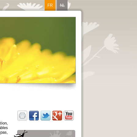
FR
NL
tion,
ables
 pas,