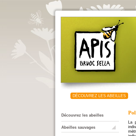
Aller au contenu principal
Menu principal
DÉCOUVREZ LES ABEILLES
Pol
Découvrez les abeilles
La p
indi
Abeilles sauvages
mètr
indi