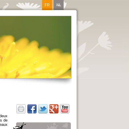
FR
NL
 deux
es de
veaux